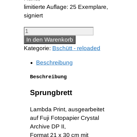
limitierte Auflage: 25 Exemplare,
signiert
Sprungbrett
Menge
In den Warenkorb
Kategorie:
Bschütt - reloaded
Beschreibung
Beschreibung
Sprungbrett
Lambda Print, ausgearbeitet
auf Fuji Fotopapier Crystal
Archive DP II,
Format 21 x 30 cm mit