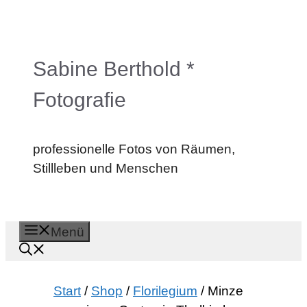
Zum
Inhalt
springen
Sabine Berthold *
Fotografie
professionelle Fotos von Räumen,
Stillleben und Menschen
Menü
Start
/
Shop
/
Florilegium
/ Minze