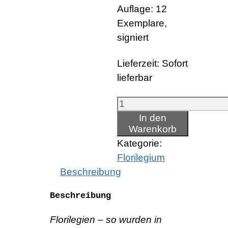
Auflage: 12
Exemplare,
signiert
Lieferzeit:
Sofort
lieferbar
Minze
aus
In den
Warenkorb
einem
Kategorie:
Garten
Florilegium
in
Beschreibung
Thalkirchen
Menge
Beschreibung
Florilegien – so wurden in